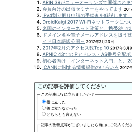
ARIN 39がニューオーリンズで開催されま
会員向けの出張セミナーをやってます
20
IPv4割り振り申請の手続きを解説します
DroidKaigi 2017 Wi-Fiネットワークに
米国のインターネット政策と、携帯3社のIP
ドメイン名や電子メールアドレスを扱う技
イド日本語訳公開～
2017年2月23日
2017年2月のアクセス数Top 10
2017年3月
APNIC 43でのIPアドレス・AS番号分
初心者向け「インターネット入門」と、201
ICANNに関する情報提供のいろいろ
2017
この記事を評価してください
この記事は役に立ちましたか？
役に立った
役に立たなかった
どちらとも言えない
記事の改善点等がございましたら自由にご記入くだ