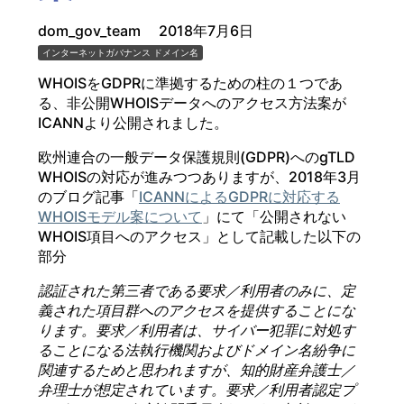
dom_gov_team
2018年7月6日
インターネットガバナンス
ドメイン名
WHOISをGDPRに準拠するための柱の１つであ
る、非公開WHOISデータへのアクセス方法案が
ICANNより公開されました。
欧州連合の一般データ保護規則(GDPR)へのgTLD
WHOISの対応が進みつつありますが、2018年3月
のブログ記事「
ICANNによるGDPRに対応する
WHOISモデル案について
」にて「公開されない
WHOIS項目へのアクセス」として記載した以下の
部分
認証された第三者である要求／利用者のみに、定
義された項目群へのアクセスを提供することにな
ります。要求／利用者は、サイバー犯罪に対処す
ることになる法執行機関およびドメイン名紛争に
関連するためと思われますが、知的財産弁護士／
弁理士が想定されています。要求／利用者認定プ