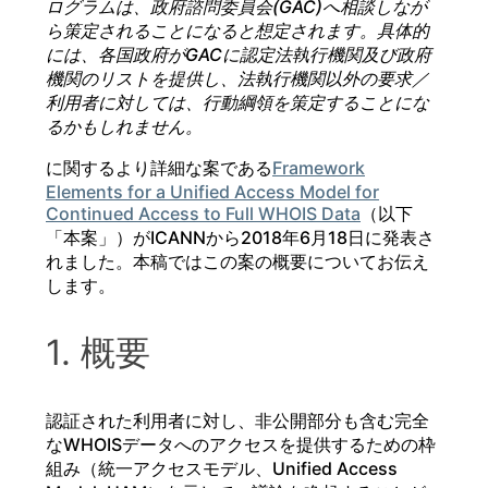
ログラムは、政府諮問委員会(GAC)
へ相談しなが
ら策定されることになると想定されます。具体的
には、各国政府がGAC
に認定法執行機関及び政府
機関のリストを提供し、法執行機関以外の要求／
利用者に対しては、行動綱領を策定することにな
るかもしれません。
に関するより詳細な案である
Framework
Elements for a Unified Access Model for
Continued Access to Full WHOIS Data
（以下
「本案」）がICANNから2018年6月18日に発表さ
れました。本稿ではこの案の概要についてお伝え
します。
1. 概要
認証された利用者に対し、非公開部分も含む完全
なWHOISデータへのアクセスを提供するための枠
組み（統一アクセスモデル、Unified Access