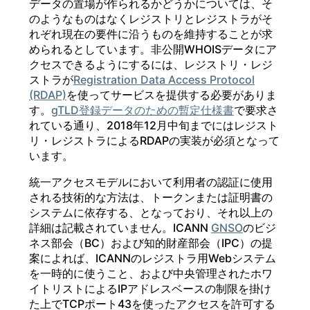
データの置場が作られるかどうかについては、そ
のようなものはなくレジストリとレジストラがそ
れぞれ現在の要件に沿うものを維持することが求
められるとしています。非公開WHOISデータにア
クセスできるようにするには、レジストリ・レジ
ストラが
Registration Data Access Protocol
(RDAP)
を使ってサービスを提供する必要がありま
す。
gTLD登録データのための暫定仕様書
で要求さ
れている通り、2018年12月中旬までにはレジスト
リ・レジストラによるRDAPの実装が必須となって
います。
統一アクセスモデルにおいて利用者の認証に使用
される技術的な方法は、トークンまたは証明書の
システムに依存する、となっており、それ以上の
詳細は記載されていません。ICANN
GNSO
のビジ
ネス部会（BC）および知的財産部会（IPC）の提
案によれば、ICANNのレジストラ用Webシステム
を一時的に使うこと、および中央管理されたホワ
イトリストによるIPアドレスベースの制限を掛け
た上でTCPポート43を使ったアクセスを許可する