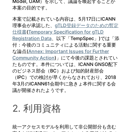
Model, UAM）を示して、議論を喚起することが
本案の目的です。
本案で記載されている内容は、5月17日にICANN
理事会が承認した、
gTLD登録データのための暫定
仕様書
(
Temporary Specification for gTLD
Registration Data
、以下「TempSpec」)では「添
付：今後のコミュニティによる活動に関する重要
な論点(
Annex: Important Issues for Further
Community Action
)」にて今後の課題とされてい
たものです。本件については、ICANN GNSO配下
のビジネス部会（BC）および知的財産部会
（IPC）での検討が早くからなされており、2018
年3月のICANN61会期中に急きょ本件に関する会
議が開催されたようです。
2. 利用資格
統一アクセスモデルを利用して非公開部分も含む