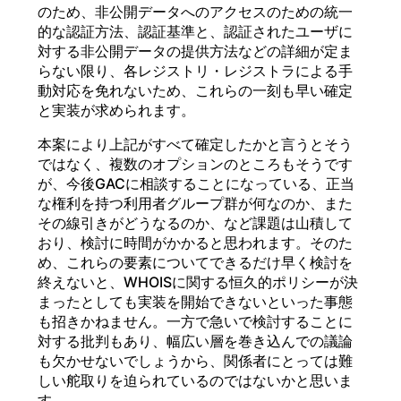
のため、非公開データへのアクセスのための統一
的な認証方法、認証基準と、認証されたユーザに
対する非公開データの提供方法などの詳細が定ま
らない限り、各レジストリ・レジストラによる手
動対応を免れないため、これらの一刻も早い確定
と実装が求められます。
本案により上記がすべて確定したかと言うとそう
ではなく、複数のオプションのところもそうです
が、今後GACに相談することになっている、正当
な権利を持つ利用者グループ群が何なのか、また
その線引きがどうなるのか、など課題は山積して
おり、検討に時間がかかると思われます。そのた
め、これらの要素についてできるだけ早く検討を
終えないと、WHOISに関する恒久的ポリシーが決
まったとしても実装を開始できないといった事態
も招きかねません。一方で急いで検討することに
対する批判もあり、幅広い層を巻き込んでの議論
も欠かせないでしょうから、関係者にとっては難
しい舵取りを迫られているのではないかと思いま
す。