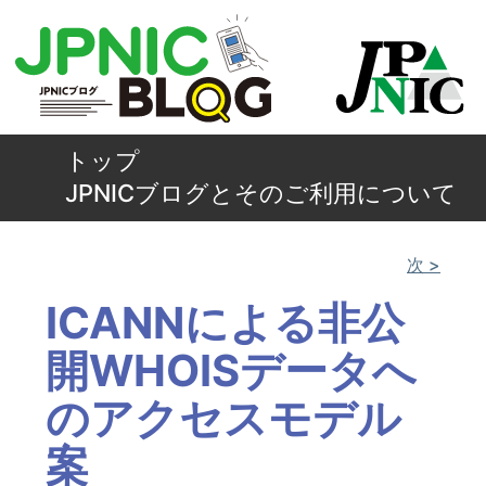
トップ
JPNICブログとそのご利用について
次 >
ICANNによる非公
開WHOISデータへ
のアクセスモデル
案