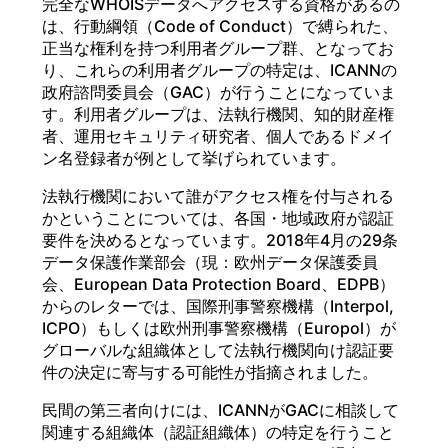
完全なWHOISデータへアクセスする資格があるの
は、行動綱領（Code of Conduct）で縛られた、
正当な権利を持つ利用者グループ群、となってお
り、これらの利用者グループの特定は、ICANNの
政府諮問委員会（GAC）が行うことになっていま
す。利用者グループは、法執行機関、知的財産権
者、運用セキュリティ研究者、個人であるドメイ
ン名登録者が例として挙げられています。
法執行機関において誰がアクセス権を付与される
かということについては、各国・地域政府が認証
要件を決めるとなっています。2018年4月の29条
データ保護作業部会（現：欧州データ保護委員
会、European Data Protection Board、EDPB）
からのレターでは、国際刑事警察機構（Interpol,
ICPO）もしくは欧州刑事警察機構（Europol）が
グローバルな組織体として法執行機関向け認証要
件の決定に寄与する可能性が指摘されました。
民間の第三者向けには、ICANNがGACに相談して
関連する組織体（認証組織体）の特定を行うこと