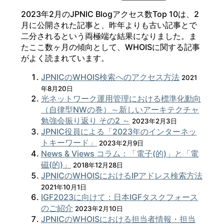
2023年2月のJPNIC Blogアクセス数Top 10は、2
月に公開された記事と、昨年よりも古い記事とで
二分されるという両極端な結果になりました。ま
たここ数ヶ月の傾向として、WHOISに関する記事
がよく読まれています。
JPNICのWHOIS検索へのアクセス方法
2021
年8月20日
光ネットワーク運用管理における標準化動向
（自律型NWの巻）～新しいアーキテクチャ
勉強会振り返り その2 ～
2023年2月3日
JPNIC役員による「2023年のインターネッ
トキーワード」
2023年2月9日
News & Views コラム：「電子(的)」と「電
磁(的)」
2018年12月28日
JPNICのWHOISにおけるIPアドレス検索方法
2021年10月1日
IGF2023に向けて：日本IGFタスクフォース
のご紹介
2023年2月10日
JPNICのWHOISにおける担当者情報・担当