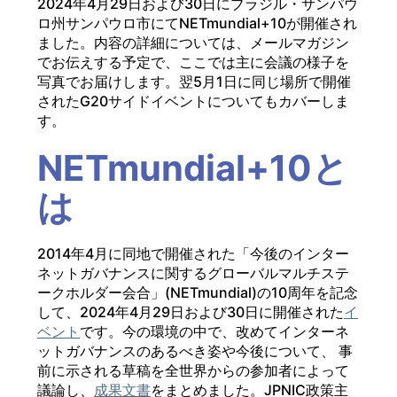
2024年4月29日および30日にブラジル・サンパウ
ロ州サンパウロ市にてNETmundial+10が開催され
ました。内容の詳細については、メールマガジン
でお伝えする予定で、ここでは主に会議の様子を
写真でお届けします。翌5月1日に同じ場所で開催
されたG20サイドイベントについてもカバーしま
す。
NETmundial+10と
は
2014年4月に同地で開催された「今後のインター
ネットガバナンスに関するグローバルマルチステ
ークホルダー会合」(NETmundial)の10周年を記念
して、2024年4月29日および30日に開催された
イ
ベント
です。今の環境の中で、改めてインターネ
ットガバナンスのあるべき姿や今後について、 事
前に示される草稿を全世界からの参加者によって
議論し、
成果文書
をまとめました。JPNIC政策主