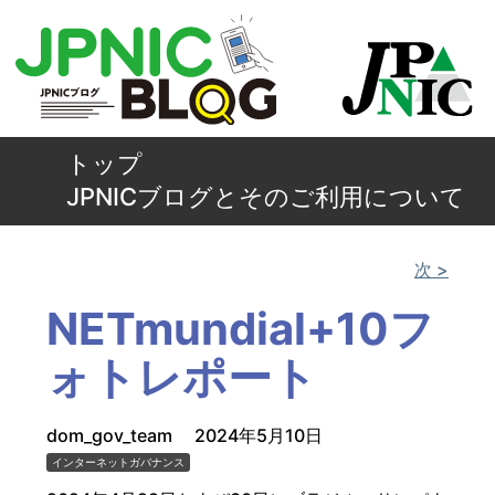
トップ
JPNICブログとそのご利用について
次 >
NETmundial+10フ
ォトレポート
dom_gov_team
2024年5月10日
インターネットガバナンス