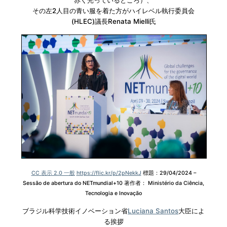
その左2人目の青い服を着た方がハイレベル執行委員会
(HLEC)議長Renata Mielli氏
CC 表示 2.0 一般
https://flic.kr/p/2pNekkJ
標題：29/04/2024 –
Sessão de abertura do NETmundial+10 著作者： Ministério da Ciência,
Tecnologia e Inovação
ブラジル科学技術イノベーション省
Luciana Santos
大臣によ
る挨拶