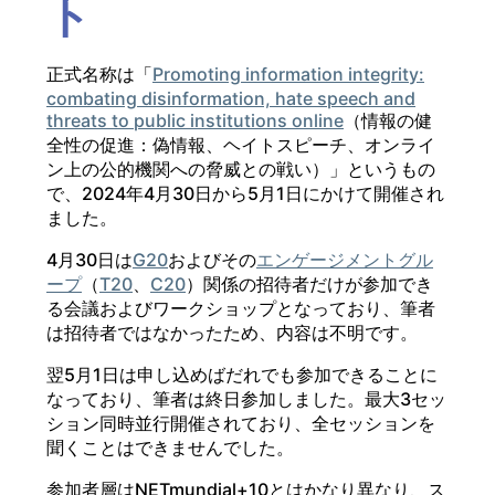
ト
正式名称は「
Promoting information integrity:
combating disinformation, hate speech and
threats to public institutions online
（情報の健
全性の促進：偽情報、ヘイトスピーチ、オンライ
ン上の公的機関への脅威との戦い）」というもの
で、2024年4月30日から5月1日にかけて開催され
ました。
4月30日は
G20
およびその
エンゲージメントグル
ープ
（
T20
、
C20
）関係の招待者だけが参加でき
る会議およびワークショップとなっており、筆者
は招待者ではなかったため、内容は不明です。
翌5月1日は申し込めばだれでも参加できることに
なっており、筆者は終日参加しました。最大3セッ
ション同時並行開催されており、全セッションを
聞くことはできませんでした。
参加者層はNETmundial+10とはかなり異なり、ス