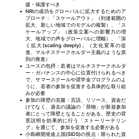
援・保護すべき
NRIの成功をグローバルに拡大するためのア
プローチ：「スケールアウト」（到達範囲の
拡大、新しい地域でのモデルの複製）、「ス
ケールアップ」（政策立案への影響力の増
大、地域での声をグローバルに増幅）、「深
く拡大(scaling deeply)」（文化変革の促
進、マルチステークホルダー主義のような原
則の推進）
ユースの包摂：若者はマルチステークホルダ
ー・ガバナンスの中心に位置付けられるべき
で、サマースクールや奨学金プログラムのよ
うに、若者の参加を促進する具体的な取り組
みが必要
参加の障壁の克服：言語、リソース、資金だ
けでなく、過去の議論の「荷物」が新規参加
者にとって障壁となることがある。歴史の背
景説明を効果的に行う「ストーリーテリン
グ」を通じて、参加を促進する必要がある
小島嶼開発途上国(SIDS)の視点：限られた資