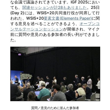
な会議で議論されてきています。IGF 2025におい
ても、
関連セッションが計28もありました
。25日
(Day 2)には、WSIS+20共同進行役が同席して行
われた、WSIS+20
要素文書(Elements Paper)
に関
する意見を述べることができるよう、
オープンコ
ンサルテーションセッション
が開催され、マイク
前に質問や意見のある参加者の長い列ができまし
た。
質問／意見のために並んだ参加者