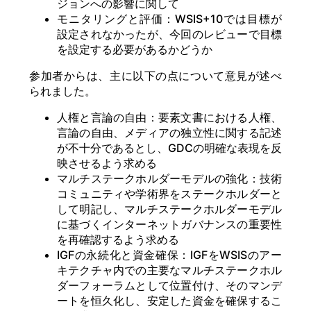
ジョンへの影響に関して
モニタリングと評価：WSIS+10では目標が
設定されなかったが、今回のレビューで目標
を設定する必要があるかどうか
参加者からは、主に以下の点について意見が述べ
られました。
人権と言論の自由：要素文書における人権、
言論の自由、メディアの独立性に関する記述
が不十分であるとし、GDCの明確な表現を反
映させるよう求める
マルチステークホルダーモデルの強化：技術
コミュニティや学術界をステークホルダーと
して明記し、マルチステークホルダーモデル
に基づくインターネットガバナンスの重要性
を再確認するよう求める
IGFの永続化と資金確保：IGFをWSISのアー
キテクチャ内での主要なマルチステークホル
ダーフォーラムとして位置付け、そのマンデ
ートを恒久化し、安定した資金を確保するこ