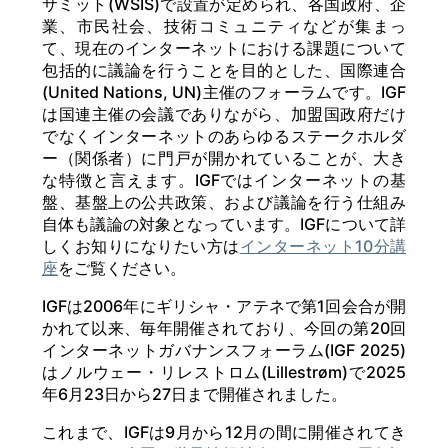
サミット(WSIS)で設置が定められ、各国政府、企
業、市民社会、技術コミュニティなどが集まっ
て、現在のインターネットにおける課題について
包括的に議論を行うことを目的とした、国際連合
(United Nations, UN)主催のフォーラムです。IGF
は国連主催の会議でありながら、加盟国政府だけ
でなくインターネットのあらゆるステークホルダ
ー（関係者）に門戸が開かれていることが、大き
な特徴と言えます。IGFではインターネットの基
盤、基盤上の公共政策、および議論を行う仕組み
自体も議論の対象となっています。IGFについて詳
しくお知りになりたい方は
インターネット10分講
座
をご覧ください。
IGFは2006年にギリシャ・アテネで第1回会合が開
かれて以来、毎年開催されており、今回の第20回
インターネットガバナンスフォーラム(IGF 2025)
はノルウェー・リレストロム(Lillestrøm)で2025
年6月23日から27日まで開催されました。
これまで、IGFは9月から12月の間に開催されてき