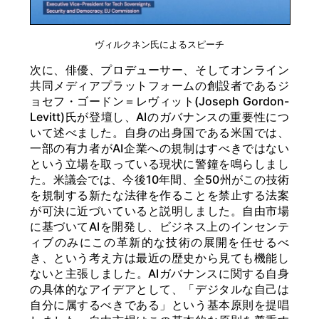
ヴィルクネン氏によるスピーチ
次に、俳優、プロデューサー、そしてオンライン
共同メディアプラットフォームの創設者であるジ
ョセフ・ゴードン＝レヴィット(Joseph Gordon-
Levitt)氏が登壇し、AIのガバナンスの重要性につ
いて述べました。自身の出身国である米国では、
一部の有力者がAI企業への規制はすべきではない
という立場を取っている現状に警鐘を鳴らしまし
た。米議会では、今後10年間、全50州がこの技術
を規制する新たな法律を作ることを禁止する法案
が可決に近づいていると説明しました。自由市場
に基づいてAIを開発し、ビジネス上のインセンテ
ィブのみにこの革新的な技術の展開を任せるべ
き、という考え方は最近の歴史から見ても機能し
ないと主張しました。AIガバナンスに関する自身
の具体的なアイデアとして、「デジタルな自己は
自分に属するべきである」という基本原則を提唱