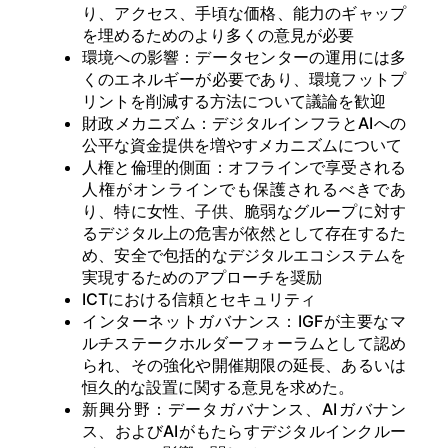
り、アクセス、手頃な価格、能力のギャップ
を埋めるためのより多くの意見が必要
環境への影響：データセンターの運用には多
くのエネルギーが必要であり、環境フットプ
リントを削減する方法について議論を歓迎
財政メカニズム：デジタルインフラとAIへの
公平な資金提供を増やすメカニズムについて
人権と倫理的側面：オフラインで享受される
人権がオンラインでも保護されるべきであ
り、特に女性、子供、脆弱なグループに対す
るデジタル上の危害が依然として存在するた
め、安全で包括的なデジタルエコシステムを
実現するためのアプローチを奨励
ICTにおける信頼とセキュリティ
インターネットガバナンス：IGFが主要なマ
ルチステークホルダーフォーラムとして認め
られ、その強化や開催期限の延長、あるいは
恒久的な設置に関する意見を求めた。
新興分野：データガバナンス、AIガバナン
ス、およびAIがもたらすデジタルインクルー