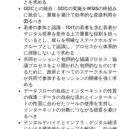
とを求める
GDCとの統合：GDCの実施をWSISの枠組み
に統合し、重複を避けて効率的な資源利用を
図るべき
若者の参加と認識：10代の若者を含む若者が
デジタル世界を形作る上で重要な役割を担っ
ているとし、彼らを明確なステークホルダー
グループとして認識し、プロセスから体系的
に排除しないよう求める
共同セッションと包摂的な協議プロセス：協
議プロセスをより開かれた包摂的なものにす
るために、政府とすべてのステークホルダー
が共同で参加するセッションの開催を強く求
める
データフローの自由とインターネットの性質
の保護：データの自由な流れとインターネッ
トの性質に合わせたツールの使用を支持し、
インターネットの分断につながる措置を避け
るべき
デジタルデバイドとインフラ：デジタル経済
における構造的なギャップを解消し、中小極