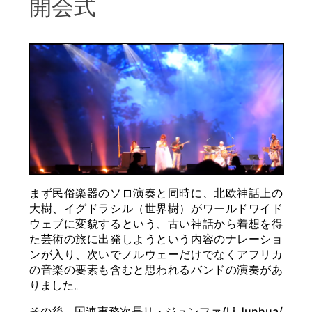
開会式
まず民俗楽器のソロ演奏と同時に、北欧神話上の
大樹、イグドラシル（世界樹）がワールドワイド
ウェブに変貌するという、古い神話から着想を得
た芸術の旅に出発しようという内容のナレーショ
ンが入り、次いでノルウェーだけでなくアフリカ
の音楽の要素も含むと思われるバンドの演奏があ
りました。
その後、国連事務次長リ・ジュンファ(Li Junhua/