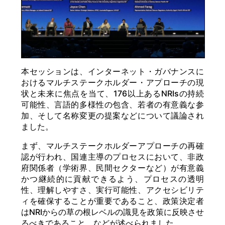
本セッションは、インターネット・ガバナンスに
おけるマルチステークホルダー・アプローチの現
状と未来に焦点を当て、176以上あるNRIsの持続
可能性、言語的多様性の包含、若者の有意義な参
加、そして名称変更の提案などについて議論され
ました。
まず、マルチステークホルダーアプローチの再確
認が行われ、国連主導のプロセスにおいて、非政
府関係者（学術界、民間セクターなど）が有意義
かつ継続的に貢献できるよう、プロセスの透明
性、理解しやすさ、実行可能性、アクセシビリテ
ィを確保することが重要であること、政策決定者
はNRIからの草の根レベルの識見を政策に反映させ
るべきであること、などが述べられました。