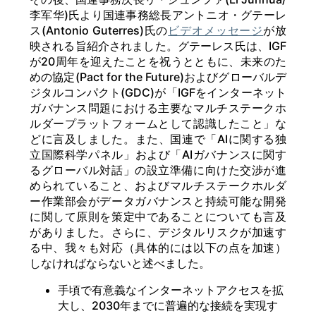
李军华)氏より国連事務総長アントニオ・グテーレ
ス(Antonio Guterres)氏の
ビデオメッセージ
が放
映される旨紹介されました。グテーレス氏は、IGF
が20周年を迎えたことを祝うとともに、未来のた
めの協定(Pact for the Future)およびグローバルデ
ジタルコンパクト(GDC)が「IGFをインターネット
ガバナンス問題における主要なマルチステークホ
ルダープラットフォームとして認識したこと」な
どに言及しました。また、国連で「AIに関する独
立国際科学パネル」および「AIガバナンスに関す
るグローバル対話」の設立準備に向けた交渉が進
められていること、およびマルチステークホルダ
ー作業部会がデータガバナンスと持続可能な開発
に関して原則を策定中であることについても言及
がありました。さらに、デジタルリスクが加速す
る中、我々も対応（具体的には以下の点を加速）
しなければならないと述べました。
手頃で有意義なインターネットアクセスを拡
大し、2030年までに普遍的な接続を実現す