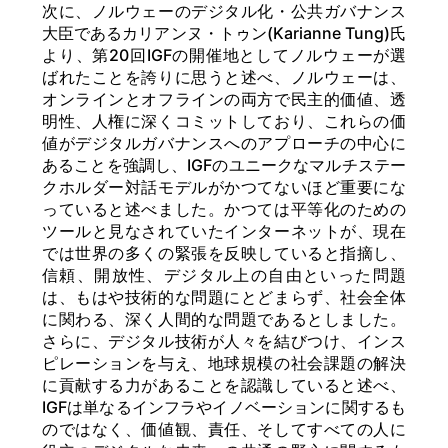
次に、ノルウェーのデジタル化・公共ガバナンス
大臣であるカリアンヌ・トゥン(Karianne Tung)氏
より、第20回IGFの開催地としてノルウェーが選
ばれたことを誇りに思うと述べ、ノルウェーは、
オンラインとオフラインの両方で民主的価値、透
明性、人権に深くコミットしており、これらの価
値がデジタルガバナンスへのアプローチの中心に
あることを強調し、IGFのユニークなマルチステー
クホルダー対話モデルがかつてないほど重要にな
っていると述べました。かつては平等化のための
ツールと見なされていたインターネットが、現在
では世界の多くの緊張を反映していると指摘し、
信頼、開放性、デジタル上の自由といった問題
は、もはや技術的な問題にとどまらず、社会全体
に関わる、深く人間的な問題であるとしました。
さらに、デジタル技術が人々を結びつけ、インス
ピレーションを与え、地球規模の社会課題の解決
に貢献する力があることを認識していると述べ、
IGFは単なるインフラやイノベーションに関するも
のではなく、価値観、責任、そしてすべての人に