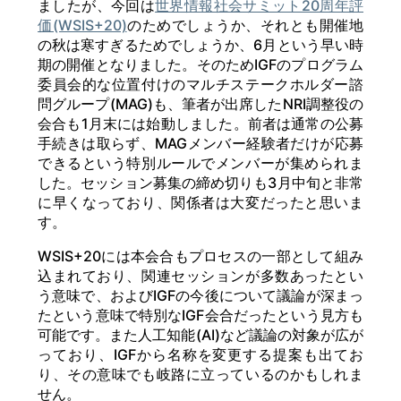
ましたが、今回は
世界情報社会サミット20周年評
価(WSIS+20)
のためでしょうか、それとも開催地
の秋は寒すぎるためでしょうか、6月という早い時
期の開催となりました。そのためIGFのプログラム
委員会的な位置付けのマルチステークホルダー諮
問グループ(MAG)も、筆者が出席したNRI調整役の
会合も1月末には始動しました。前者は通常の公募
手続きは取らず、MAGメンバー経験者だけが応募
できるという特別ルールでメンバーが集められま
した。セッション募集の締め切りも3月中旬と非常
に早くなっており、関係者は大変だったと思いま
す。
WSIS+20には本会合もプロセスの一部として組み
込まれており、関連セッションが多数あったとい
う意味で、およびIGFの今後について議論が深まっ
たという意味で特別なIGF会合だったという見方も
可能です。また人工知能(AI)など議論の対象が広が
っており、IGFから名称を変更する提案も出てお
り、その意味でも岐路に立っているのかもしれま
せん。