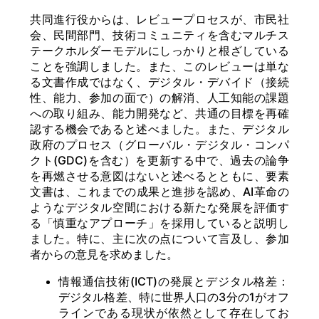
共同進行役からは、レビュープロセスが、市民社
会、民間部門、技術コミュニティを含むマルチス
テークホルダーモデルにしっかりと根ざしている
ことを強調しました。また、このレビューは単な
る文書作成ではなく、デジタル・デバイド（接続
性、能力、参加の面で）の解消、人工知能の課題
への取り組み、能力開発など、共通の目標を再確
認する機会であると述べました。また、デジタル
政府のプロセス（グローバル・デジタル・コンパ
クト(GDC)を含む）を更新する中で、過去の論争
を再燃させる意図はないと述べるとともに、要素
文書は、これまでの成果と進捗を認め、AI革命の
ようなデジタル空間における新たな発展を評価す
る「慎重なアプローチ」を採用していると説明し
ました。特に、主に次の点について言及し、参加
者からの意見を求めました。
情報通信技術(ICT)の発展とデジタル格差：
デジタル格差、特に世界人口の3分の1がオフ
ラインである現状が依然として存在してお