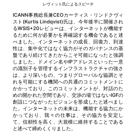
レヴィット氏によるスピーチ
ICANN事務総長兼CEOカーティス・リンドクヴィ
スト(Kurtis Lindqvist)氏は、今年後半に開催され
るWSIS+20レビューは、インターネットが機能す
るために何が必要かを再確認する機会であると述
べました。インターネットの成長、回復力、到達
性は、集中化ではなく協力がそのガバナンスの基
盤であり続けてきたからこそ可能になったと強調
しました。ドメイン名やIPアドレスといった一意
の識別子を管理するインフラストラクチャの強さ
は、より深いもの、つまりグローバルな協調とそ
れを可能にする機関への共通のコミットメントに
かかっており、このコミットメントが、対話のた
めの開かれた空間であり、交渉の場ではないIGFの
創設につながったビジョンを形成したと述べまし
た。インターネットの未来は、機能する協力にか
かっており、我々の仕事は、その協力を安定し
て、信頼性を高く、大規模に維持することである
と述べて締めくくりました。