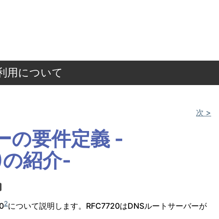
ご利用について
次 >
ーの要件定義 -
0)の紹介-
2
0
について説明します。RFC7720はDNSルートサーバーが