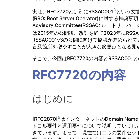
3
実は、RFC7720とは別にRSSAC001
という文
(RSO: Root Server Operator)に対する推奨
Advisory Committee(RSSAC: ルー
は2015年の公開後、改訂を経て2023年にRSSA
RSSAC001v3の公開に向けて協議が進められて
言及箇所を増やすことが大きな変更点となる見
そこで、今回はRFC7720の内容とRSSAC0
RFC7720の内容
はじめに
5
[RFC2870]
はインターネットのDomain Name Sys
トコル要件と運用要件について説明していまし
きています。よって、現在では二つの要件セッ