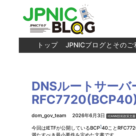
トップ
JPNICブログとその
DNSルートサーバ
RFC7720(BCP4
dom_gov_team
2026年6月3日
ICANN技術政策文書
1
今回はIETFが公開しているBCP
40ことRFC772
満たすべき最小要件を定めた文書です。