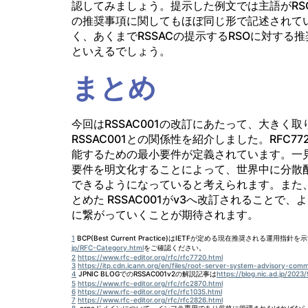
認してみましょう。提示した例文では主語がRSO、
の推奨事項に関してもほぼ同じ形で記述されて
く、あくまでRSSACの提示するRSOに対す
といえるでしょう。
まとめ
今回はRSSAC001の改訂にあたって、大きく取
RSSAC001との関係性を紹介しました。RFC
能するための最小要件が定義されています。一
要件を明文化することによって、世界中に分散
できるようになっていると考えられます。また、
とめた RSSAC001がv3へ改訂されること
に繋がっていくことが期待されます。
1
BCP(Best Current Practice)はIETFが定める現在推奨される
jp/RFC-Category.html
をご確認ください。
2
https://www.rfc-editor.org/rfc/rfc7720.html
3
https://itp.cdn.icann.org/en/files/root-server-system-advisory-com
4
JPNIC BLOGでのRSSAC001v2の解説記事は
https://blog.nic.ad.jp/2023
5
https://www.rfc-editor.org/rfc/rfc2870.html
6
https://www.rfc-editor.org/rfc/rfc1035.html
7
https://www.rfc-editor.org/rfc/rfc2826.html