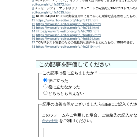
8
.arpaドメインについて、インフラ専用であり厳格に管理されなければなら
editor.org/rfc/rfc3172.html
9
メッセージフォーマットやリソースレコードの定義などDNSプロトコルの具
editor.org/rfc/rfc1035.html
10
RFC1034やRFC1035の実装運用中に見つかった曖昧な点を整理したもの
11
https://www.rfc-editor.org/rfc/rfc791.html
12
https://www.rfc-editor.org/rfc/rfc2460.html
13
https://www.rfc-editor.org/rfc/rfc768.html
14
https://www.rfc-editor.org/rfc/rfc793.html
15
https://www.rfc-editor.org/rfc/rfc4035.html
16
https://www.rfc-editor.org/rfc/rfc6891.html
17
TCP/IPホスト実装のための包括的な要件をまとめたもの。1989年発行
18
https://www.rfc-editor.org/rfc/rfc2119.html
この記事を評価してください
この記事は役に立ちましたか？
役に立った
役に立たなかった
どちらとも言えない
記事の改善点等がございましたら自由にご記入くだ
合わせ先
をご利用ください。