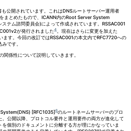
書も公開されています。これはDNSルートサーバー運用者
事項をまとめたもので、ICANN内のRoot Server System
トサーバーシステム諮問委員会)によって作成されています。RSSAC001
4
C001v2が発行されました
。現在はさらに変更を加えた
います。今回の改訂ではRSSAC001の本文内でRFC7720への
込みです。
01との関係性について説明していきます。
6
tem(DNS) [RFC1035]
のルートネームサーバーのプロ
た。公開以降、プロトコル要件と運用要件の両方が進化して
トを個別のドキュメントに分離する方が理にかなっていま