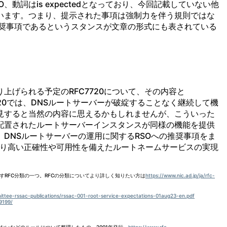
動詞はis expectedとなっており、今回記載していない他
います。つまり、提示された事項は強制力を伴う規則ではな
る推奨事項であるというスタンスが文章の形式にも表されている
り上げられる予定のRFC7720について、その内容と
7720では、DNSルートサーバーが破綻することなく継続して機
見すると当然の内容に思えるかもしれませんが、こういった
配置されたルートサーバーインスタンスが同様の機能を提供
DNSルートサーバーの運用に関するRSOへの推奨事項をま
で、より高い正確性や可用性を備えたルートネームサービスの実現
運用指針を示すRFC分類の一つ。RFCの分類についてより詳しく知りたい方は
https://www.nic.ad.jp/ja/rfc-
mittee-rssac-publications/rssac-001-root-service-expectations-01aug23-en.pdf
/9199/