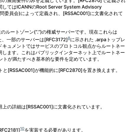
展開要件のみを定義しています。[RFC2870]で定義され
NNのRoot Server System Advisory
ム諮問委員会)によって定義され、[RSSAC001]に文書化されて
のルートゾーン(“.”)の権威サーバーです。現在これらは
8
また、一部のサーバーは[RFC3172]
に示された .arpaトップレ
ドキュメントではサービスのプロトコル観点からルートネー
明します。これはパブリックインターネット上でルートネー
アントが満たすべき基本的な要件を定めています。
と[RSSAC001]が機能的に[RFC2870]を置き換えます。
の詳細は[RSSAC001]に文書化されています。
10
FC2181]
を実装する必要があります。