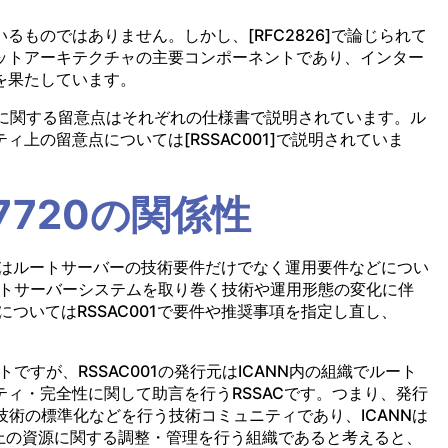
ものではありません。しかし、[RFC2826]で論じられて
ットアーキテクチャの主要コンポーネントであり、インター
を果たしています。
ィに関する留意点はそれぞれの仕様書で説明されています。ル
上の留意点については[RSSAC001]で説明されていま
C7720の関係性
以前はルートサーバーの技術要件だけでなく運用要件などについ
ルートサーバーシステムを取り巻く技術や運用形態の変化に伴
についてはRSSAC001で要件や推奨事項を指定し直し、
ントですが、RSSAC001の発行元はICANN内の組織でルート
ィ・完全性に関して助言を行うRSSACです。つまり、発行
技術の標準化などを行う技術コミュニティであり、ICANNは
上の資源に関する調整・管理を行う組織であると考えると、