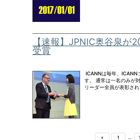
【速報】JPNIC奥谷泉が2
受賞
ICANNは毎年、ICA
す。 通常は一名のみが
リーダー全員が表彰され
«
1
…