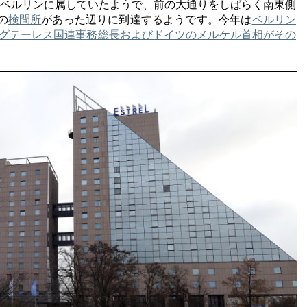
は旧西ベルリンに属していたようで、前の大通りをしばらく南東側
の
検問所
があった辺りに到達するようです。今年は
ベルリン
グテーレス国連事務総長およびドイツのメルケル首相がその