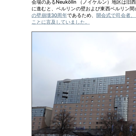
会場のあるNeukölln （ノイケルン）地区
に進むと、ベルリンの壁および東西ベルリン間
の壁崩壊30周年
であるため、
開会式で司会者、
ことに言及していました。