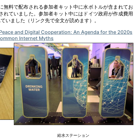
に無料で配布される参加者キット中に水ボトルが含まれてお
されていました。参加者キット中にはドイツ政府が作成費用
れていました（リンク先で全文が読めます）。
Peace and Digital Cooperation: An Agenda for the 2020s
Common Internet Myths
給水ステーション