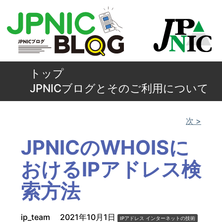
トップ
JPNICブログとそのご利用について
次 >
JPNICのWHOISに
おけるIPアドレス検
索方法
ip_team
2021年10月1日
IPアドレス
インターネットの技術