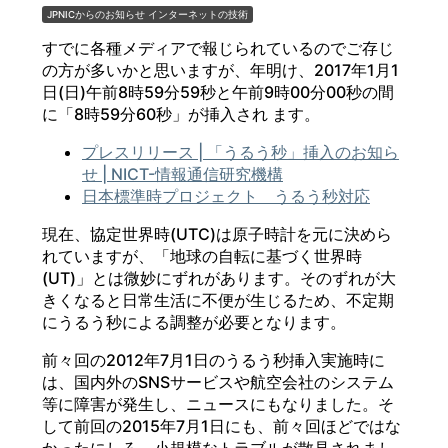
JPNICからのお知らせ
インターネットの技術
すでに各種メディアで報じられているのでご存じ
の方が多いかと思いますが、年明け、2017年1月1
日(日)午前8時59分59秒と午前9時00分00秒の間
に「8時59分60秒」が挿入され ます。
プレスリリース | 「うるう秒」挿入のお知ら
せ | NICT-情報通信研究機構
日本標準時プロジェクト うるう秒対応
現在、協定世界時(UTC)は原子時計を元に決めら
れていますが、「地球の自転に基づく世界時
(UT)」とは微妙にずれがあります。そのずれが大
きくなると日常生活に不便が生じるため、不定期
にうるう秒による調整が必要となります。
前々回の2012年7月1日のうるう秒挿入実施時に
は、国内外のSNSサービスや航空会社のシステム
等に障害が発生し、ニュースにもなりました。そ
して前回の2015年7月1日にも、前々回ほどではな