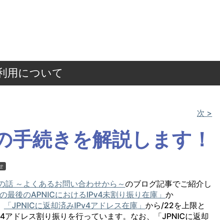
ご利用について
次 >
請の手続きを解説します！
せ
号の話 ～よくあるお問い合わせから～
のブログ記事でご紹介し
当の最後のAPNICにおけるIPv4未割り振り在庫」
か
、
「JPNICに返却済みIPv4アドレス在庫」
から/22を上限と
IPv4アドレス割り振りを行っています。なお、「JPNICに返却