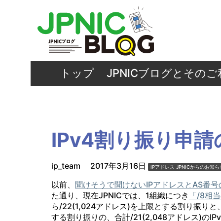
トップ
JPNICブログとその
IPv4割り振り申
ip_team
2017年3月16日
IPアドレス
JPNICからのお知ら
以前、
聞けそうで聞けないIPアドレスとAS番
た通り、現在JPNICでは、1組織につき
「/8相
ら/22(1,024アドレス)を上限とする割り振りと
する割り振りの、合計/21(2,048アドレス)の