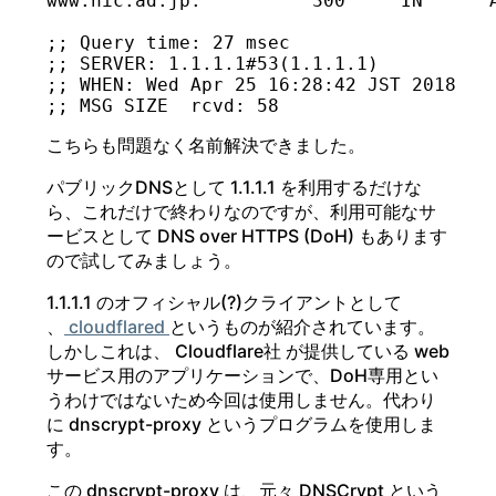
www.nic.ad.jp.		300	IN	A	192.41.192.145

;; Query time: 27 msec

;; SERVER: 1.1.1.1#53(1.1.1.1)

;; WHEN: Wed Apr 25 16:28:42 JST 2018

こちらも問題なく名前解決できました。
パブリックDNSとして 1.1.1.1 を利用するだけな
ら、これだけで終わりなのですが、利用可能なサ
ービスとして DNS over HTTPS (DoH) もあります
ので試してみましょう。
1.1.1.1 のオフィシャル(?)クライアントとして
、
cloudflared
というものが紹介されています。
しかしこれは、 Cloudflare社 が提供している web
サービス用のアプリケーションで、DoH専用とい
うわけではないため今回は使用しません。代わり
に dnscrypt-proxy というプログラムを使用しま
す。
この dnscrypt-proxy は、元々 DNSCrypt という