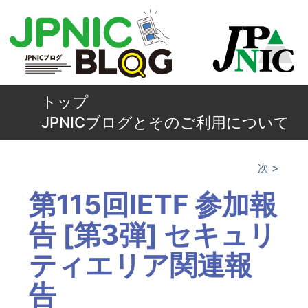
トップ
JPNICブログとそのご利用について
次 >
第115回IETF 参加報
告 [第3弾] セキュリ
ティエリア関連報
告