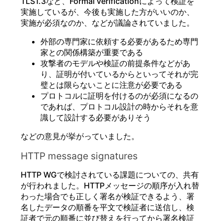
TLS1.3など、Formal verificationによって検証を
実施しているが、今後も実施した方がいいのか、
実施が必須なのか、などが議論されていました。
外部の専門家に依頼する必要があるため専門
家との関係構築が重要である
攻撃者のモデルや検証の前提条件などがあ
り、証明が付いているからといってそれが完
璧とは限らないことに注意が必要である
プロトコルに証明を付けるのが必須になるの
であれば、プロトコル設計の時からそれを意
識して設計する必要がありそう
などの意見が挙がっていました。
HTTP message signatures
HTTP WGで検討されている課題についての、共有
が行われました。HTTPメッセージの順序が入れ替
わった場合でも正しく署名が検証できるよう、署
名したデータの順番を平文で検証者に送信し、検
証者で元の順番に並び替えを行ってから署名検証