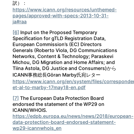
訳）：
https://www.icann.org/resources/unthemed-
pages/approved-with-specs-2013-10-31-
ja#raa
[6]
Input on the Proposed Temporary
Specification for gTLD Registration Data,
European Commission’s (EC) Directors
Generals (Roberto Viola, DG Communications
Networks, Content & Technology; Paraskevi
Michou, DG Migration and Home Affairs; and
Tiina Astola, DG Justice and Consumers)から
ICANN事務総長Göran Marby氏宛レター
https://www.icann.org/en/system/files/corresponde
et-al-to-marby-17may18-en.pdf
[7]
The European Data Protection Board
endorsed the statement of the WP29 on
ICANN/WHOIS.
https://edpb.europa.eu/news/news/2018/european-
data-protection-board-endorsed-statement-
wp29-icannwhois_en