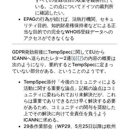
いる。この点についてドイツの裁判所
に確認したい。
EPAGの行為が続けば、法執行機関、セキュ
リティ目的、知的財産権保持者などによる正
当な目的での完全なWHOIS登録データへの
アクセスができなくなる
GDPR発効前後にTempSpecに関してEUから
ICANNへ送られたレター2通
[6]
[7]
の内容の概要は
次のようになり、要約するとTempSpecに定まっ
ていない部分がある、ということのようです。
TempSpec添付「今後のコミュニティによる
活動に関する重要な論点」記載の論点はコミ
ュニティに委ねられており未解決だが、これ
らは重要でありできるだけ早く解決する必要
があるため、コミュニティの関与を奨励した
上でその解決に向けて全責任を負うよう
ICANNに求める。
29条作業部会（WP29、5月25日以降は欧州