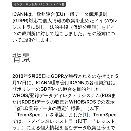
インターネットガバナンス
ドメイン名
ICANNは、欧州連合(EU)一般データ保護規則
(GDPR)対応で個人情報の収集を止めたドイツのレ
ジストラに対し、法的手段（仮処分申請）をドイ
ツの裁判所に対して起こしました。その経緯につ
いてご紹介します。
背景
2018年5月25日にGDPRが施行されるのを控えた5
月17日に、ICANN理事会はICANNの各種契約およ
びポリシーのGDPRへの適合を目的とした、
WHOIS/登録データディレクトリシステム(RDSま
たはRDDS)データの収集とWHOIS/RDSでの表示
「gTLD登録データの暫定仕様書」（以下、
「TempSpec」）を承認しました
[1]
。TempSpec
では、ドメイン名レジストラ（以下、「レジスト
ラ」）による個人情報を含むデータ収集は今まで