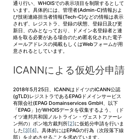
通り行い、WHOISでの表示項目を制限するとして
います。具体的には、管理者(Admin-C)情報およ
び技術連絡担当者情報(Tech-C)などの情報は表示
されず、レジストラ、登録の状態、登録日及び更
新日、のみとなっており、ドメイン名登録者と連
絡を取る必要がある場合のため匿名化された電子
メールアドレスの掲載もしくはWebフォームが用
意されるとしています。
ICANNによる仮処分申請
2018年5月25日、ICANNはドイツのICANN公認
(gTLD)レジストラであるEPAGドメインサービス
有限会社(EPAG Domainservices GmbH、以下
「EPAG」)がWHOISデータを収集するよう、（ド
イツ連邦共和国ノルトライン・ヴェストファーレ
ン州の）ボン地方裁判所
[2]
に仮処分申請を行いま
した
[3]
[4]
。具体的にはEPAGの行為（次段落下線
部）を止めさせることを求めています。