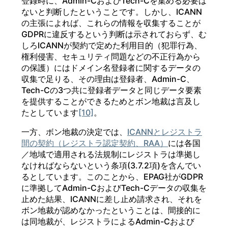
登録時に、Admin-CおよびTech-Cを集める必要は
ないと判断したということです。しかし、ICANN
の主張によれば、これらの情報を収集することが
GDPRに違反するという判断は示されておらず、む
しろICANNが契約で定めた利用目的（犯罪行為、
権利侵害、セキュリティ問題などの不正行為から
の保護）にはドメイン名登録者に関するデータの
収集で足りる、その理由は登録者、Admin-C、
Tech-Cの3つ共に登録者データと同じデータ要素
を提供することができるためとボン地裁は言及し
たとしています
[10]
。
一方、ボン地裁の決定では、
ICANNとレジストラ
間の契約（レジストラ認定契約、RAA）
には各国
／地域で適用される法規制にレジストラは準拠し
なければならないという条項(3.7.2項)を含んでい
るとしています。このことから、EPAG社がGDPR
に準拠してAdmin-CおよびTech-Cデータの収集を
止めた結果、ICANNに差し止め請求され、それを
ボン地裁が認めなかったということは、間接的に
は同地裁が、レジストラによるAdmin-Cおよび