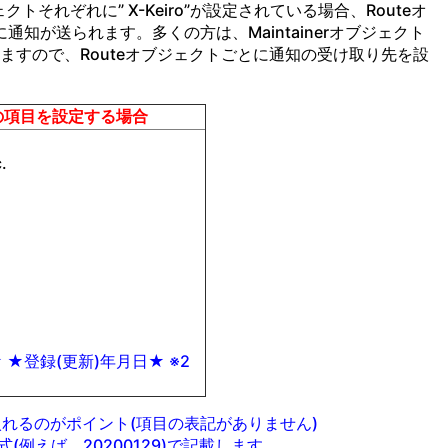
ェクトそれぞれに” X-Keiro”が設定されている場合、Routeオ
知が送られます。多くの方は、Maintainerオブジェクト
と思いますので、Routeオブジェクトごとに通知の受け取り先を設
。
ro”の項目を設定する場合
.
★登録(更新)年月日★ ※2
を入れるのがポイント(項目の表記がありません)
式(例えば、20200129)で記載します