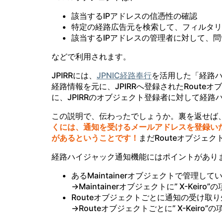
該当するIPアドレスの信憑性の確認
特定の経路広告元を検索して、フィルタリ
該当するIPアドレスの管理者に対して、
などで利用されます。
JPIRRには、
JPNIC経路奉行
を活用した「経路ハ
経路情報を元に、JPIRRへ登録されたRouteオ
に、JPIRRのオブジェクト登録者に対して経
この説明で、伝わったでしょうか。裏を返せば
くには、通知を受けるメールアドレスを登録い
があるということです！
まだRouteオブジェ
経路ハイジャック通知機能にはポイントがあり
あるMaintainerオブジェクトで管理し
→Maintainerオブジェクトに” X-Keir
Routeオブジェクトごとに通知の受け取
→Routeオブジェクトごとに” X-Keiro