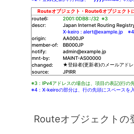
Routeオブジェクト・Route6オブジェクトに
route6:
2001:0DB8::/32 ※3
descr:
Japan Internet Routing Registry
X-keiro : alert@example.jp ※4
origin:
AA000JP
member-of:
BB000JP
notify:
admin@example.jp
mnt-by:
MAINT-AS00000
★登録者(更新者)のメールアドレ
changed:
source:
JPIRR
※3：IPv4アドレスの場合は、項目の表記(行の先
※4：X-keiroの部分は、行の先頭にスペース
Routeオブジェクトの