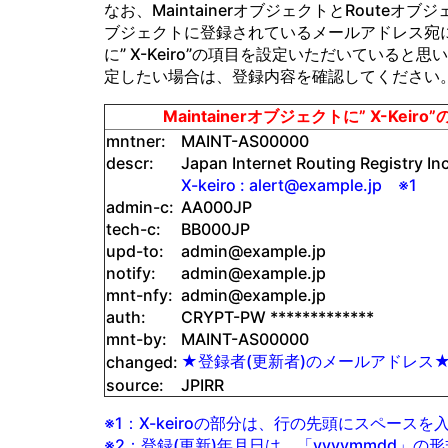
なお、MaintainerオブジェクトとRouteオブジ
ブジェクトに登録されているメールアドレス宛に通
に” X-Keiro”の項目を設定いただいている
定したい場合は、登録内容を確認してください
Maintainerオブジェクトに” X-Kei
mntner:
MAINT-AS00000
descr:
Japan Internet Routing Registry Inc
X-keiro : alert@example.jp ※1
admin-c:
AA000JP
tech-c:
BB000JP
upd-to:
admin@example.jp
notify:
admin@example.jp
mnt-nfy:
admin@example.jp
auth:
CRYPT-PW *************
mnt-by:
MAINT-AS00000
★登録者(更新者)のメールアドレス★ 
changed:
source:
JPIRR
※1：X-keiroの部分は、行の先頭にスペース
※2：登録(更新)年月日は、「yyyymmdd」の形