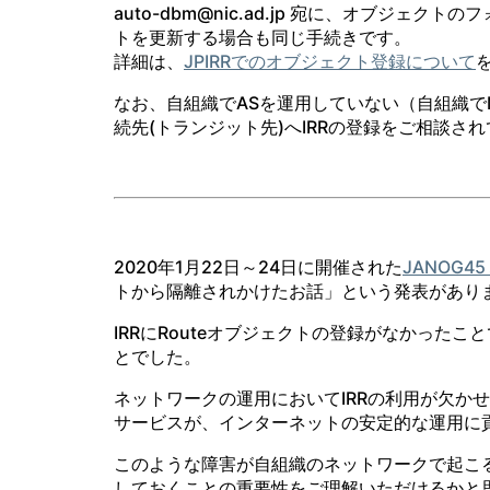
auto-dbm@nic.ad.jp 宛に、オブジェ
トを更新する場合も同じ手続きです。
詳細は、
JPIRRでのオブジェクト登録について
なお、自組織でASを運用していない（自組織でMa
続先(トランジット先)へIRRの登録をご相談
2020年1月22日～24日に開催された
JANOG4
トから隔離されかけたお話」という発表があり
IRRにRouteオブジェクトの登録がなかった
とでした。
ネットワークの運用においてIRRの利用が欠かせな
サービスが、インターネットの安定的な運用に
このような障害が自組織のネットワークで起こると
しておくことの重要性をご理解いただけるかと思い