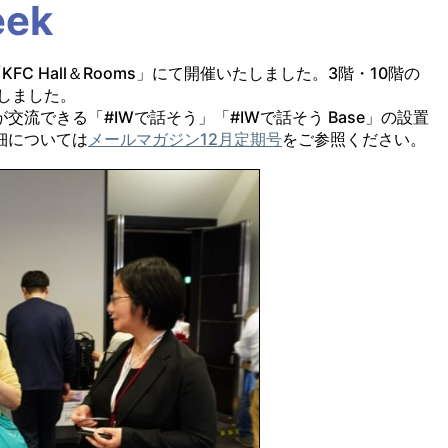
ek
C Hall＆Rooms」にて開催いたしました。3階・10階の
しました。
流できる「#IWで話そう」「#IWで話そう Base」の設置
細については
メールマガジン12月定期号
をご参照ください。