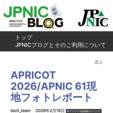
トップ
JPNICブログとそのご利用について
次 >
APRICOT
2026/APNIC 61現
地フォトレポート
tech_team
2026年2月16日
IPアドレス
他組織のイベント