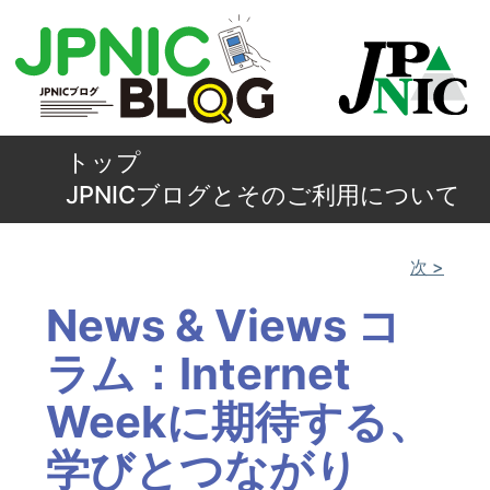
トップ
JPNICブログとそのご利用について
次 >
News & Views コ
ラム：Internet
Weekに期待する、
学びとつながり