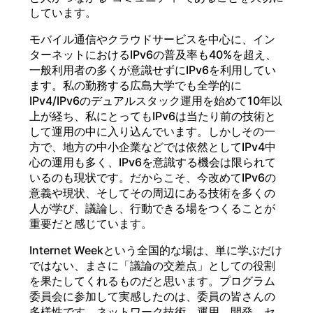
しています。
モバイル通信やクラウドサービスを中心に、イン
ターネットにおけるIPv6の普及率も40%を超え、
一般利用者の多くが意識せずにIPv6を利用してい
ます。私の勤務する広島大学でも全学的に
IPv4/IPv6のデュアルスタック運用を始めて10年以
上が経ち、私にとってもIPv6は当たり前の技術と
して運用の中に入り込んでいます。しかしその一
方で、地方の中小企業などでは依然としてIPv4中
心の運用も多く、IPv6を意識する機会は限られて
いるのも現状です。だからこそ、今改めてIPv6の
意義や現状、そしてその周辺にある技術を多くの
人が学び、議論し、行動できる場をつくることが
重要だと感じています。
Internet Weekという全国的な場は、単に学ぶだけ
ではない、まさに「議論の交差点」としての役割
を果たしてくれるものだと思います。プログラム
委員会に参加して実感したのは、委員の皆さんの
多様性です。ネットワーク技術、運用、開発、セ