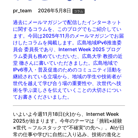
pr_team
2026年5月8日
コラム
過去にメールマガジンで配信したインターネット
に関するコラムを、このブログでもご紹介してい
ます。今回は2025年11月のメールマガジンでお届
けしたコラムを掲載します。広島地域IPv6推進委
員会 委員長であり
、Internet Week 2025 プログ
ラム委員も務めていただいた、広島大学 教授の近
堂 徹さんに書いていただきました。広島地域で
IPv6導入・普及促進のためのコミュニティ活動を
継続されている立場から、地域の学生や技術者が
世代を越えて学び合う場の重要性や、次世代へ技
術を学ぶ楽しさを伝えていくことの大切さについ
てお書きくださいました。
いよいよ今週11月18日(火)から、Internet Week
2025が始まります。今年のテーマは「挑戦×経験
×世代 ～フルスタックで”不確実”の先へ」。AIが日
常の仕事や学びに自然に入り込み、技術の進化と