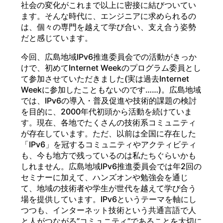
社会の変化がこれまで以上に密接に結びついてい
ます。そんな時代に、エンジニアに求められるの
は、個々の専門を越えて学び合い、支え合う姿勢
だと感じています。
今回、広島地域IPv6推進委員会での活動がきっか
けで、初めてInternet Weekのプログラム委員とし
て参加させていただきました(実は過去Internet
Weekに参加したこともないのです……)。広島地域
では、IPv6の導入・普及促進や技術的課題の検討
を目的に、2000年代初頭から活動を続けていま
す。現在、各地でたくさんの技術系コミュニティ
が存在しています。ただ、以前は全国に存在した
「IPv6」を冠するコミュニティやアクティビティ
も、今も地方で残っているのは私たちぐらいかも
しれません。広島地域IPv6推進委員会では年2回の
セミナーに加えて、ハンズオンや勉強会を通じ
て、地域の技術者や学生が世代を越えて学び合う
場を提供しています。IPv6というテーマを軸にし
つつも、インターネット技術という共通言語で人
と人がつながる”コミュニティ”であることを大切に