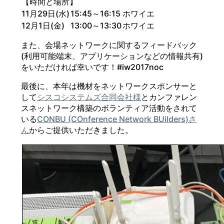
【時間と場所】
11月29日(水)
15:45～16:15
ホワイエ
12月1日(金)
13:00～13:30
ホワイエ
また、会場ネットワークに関するフィードバック
(利用可能端末、アプリケーションなどの情報共有)
をいただければ幸いです！#iw2017noc
最後に、本年は機材をネットワークスポンサーと
して
シスコシステムズ合同会社様
とカンファレン
スネットワーク構築のボランティア活動をされて
いる
CONBU (COnference Network BUilders)さ
ん
からご提供いただきました。