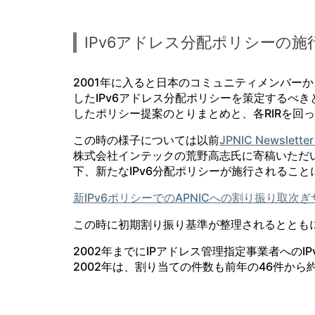
IPv6アドレス分配ポリシーの施
2001年に入ると日本のコミュニティメンバーか
したIPv6アドレス分配ポリシーを策定するべき
したポリシー提案のとりまとめと、各RIRを回
この時の様子については以前
JPNIC Newslet
株式会社インテックの荒野高志氏に寄稿いただい
下、新たなIPv6分配ポリシーが施行されるこ
新IPv6ポリシーでのAPNICへの割り振り取次
この時に初期割り振り基準が整理されるとともに
2002年までにIPアドレス管理指定事業者への
2002年は、割り当ての件数も前年の46件から