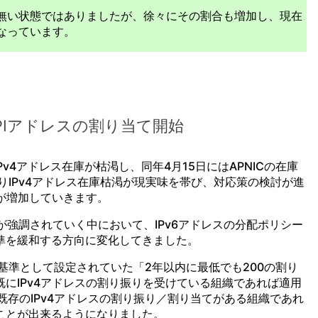
ど無い状態ではありましたが、徐々にその割合も増加し、現在
なっています。
PIアドレスの割り当て開始
IPv4アドレス在庫が枯渇し、同年4月15日にはAPNICの在庫
りIPv4アドレス在庫枯渇が現実味を帯び、対応策の検討が進
りが増加していきます。
6が強調されていく中において、IPv6アドレスの分配ポリシー
準を緩和する方向に変化してきました。
の基準として設定されていた「2年以内に最低でも200の割り
にIPv4アドレスの割り振りを受けている組織であれば適用
、既存のIPv4アドレスの割り振り／割り当てがある組織であれ
ことが出来るようになりました。