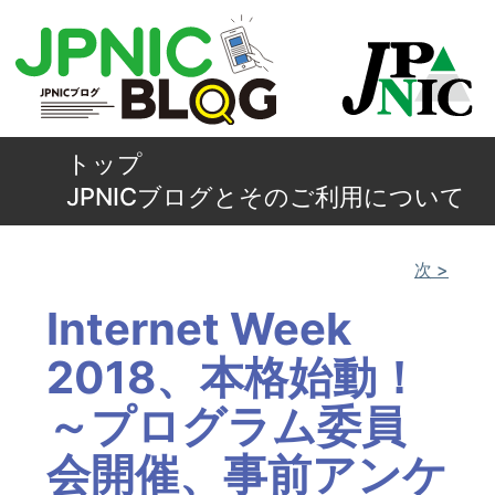
トップ
JPNICブログとそのご利用について
次 >
Internet Week
2018、本格始動！
～プログラム委員
会開催、事前アンケ