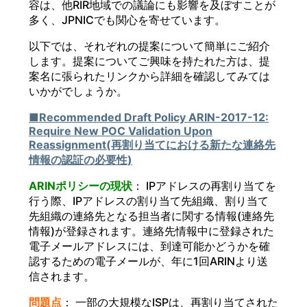
容は、他RIR地域での議論にも影響を及ぼすことが
多く、JPNICでも関心を寄せています。
以下では、それぞれの提案について簡単にご紹介
します。提案についてご興味を持たれた方は、提
案名に張られたリンクから詳細を確認してみては
いかがでしょうか。
■Recommended Draft Policy ARIN-2017-12:
Require New POC Validation Upon
Reassignment(再割り当てにおける新たな連絡先
情報の認証の必要性)
ARINポリシーの現状
： IPアドレスの再割り当てを
行う際、IPアドレスの割り当て先組織、割り当て
先組織の連絡先となる担当者に関する情報(連絡先
情報)が登録されます。連絡先情報中に登録された
電子メールアドレスには、到達可能かどうかを確
認するための電子メールが、年に1回ARINより送
信されます。
問題点
： 一部の大規模なISPは、再割り当てされた