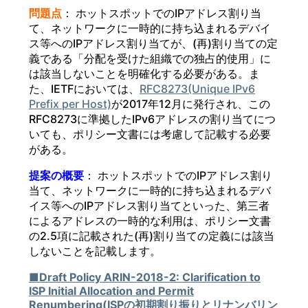
問題点
： ホットスポットでのIPアドレス割り当
て、ネットワークに一時的に持ち込まれるデバイ
ス等へのIPアドレス割り当てが、(再)割り当ての定
義である「分配を受けた組織での独占的使用」に
は該当しないことを明確化する必要がある。ま
た、IETFにおいては、
RFC8273(Unique IPv6
Prefix per Host)
が2017年12月に発行され、この
RFC8273に準拠したIPv6アドレスの割り当てにつ
いても、ポリシー文書には考慮して記載する必要
がある。
提案の概要
： ホットスポットでのIPアドレス割り
当て、ネットワークに一時的に持ち込まれるデバ
イス等へのIPアドレス割り当てといった、第三者
によるアドレスの一時的な利用は、ポリシー文書
の2.5項に記載された(再)割り当ての定義には該当
しないことを記載します。
■Draft Policy ARIN-2018-2: Clarification to
ISP Initial Allocation and Permit
Renumbering(ISPの初期割り振りとリナンバリン