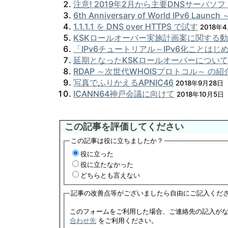
注意! 2019年2月から主要DNSサーバ
6th Anniversary of World IPv6 Lau
1.1.1.1 を DNS over HTTPS で試す
2018年
KSKロールオーバー実施計画案に関する
「IPv6チュートリアル～IPv6化ことはじ
延期となったKSKロールオーバーについて
RDAP ～次世代WHOISプロトコル～ の紹
写真でふりかえるAPNIC46
2018年9月28日
ICANN64神戸会議に向けて
2018年10月5日
この記事を評価してください
この記事は役に立ちましたか？
役に立った
役に立たなかった
どちらとも言えない
記事の改善点等がございましたら自由にご記入くだ
合わせ先
をご利用ください。