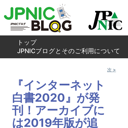
トップ
JPNICブログとそのご利用について
次 >
『インターネット
白書2020』が発
刊！アーカイブに
は2019年版が追