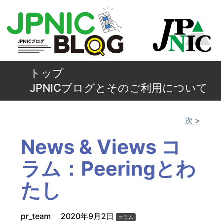
トップ
JPNICブログとそのご利用について
次 >
News & Views コ
ラム：Peeringとわ
たし
pr_team
2020年9月2日
コラム