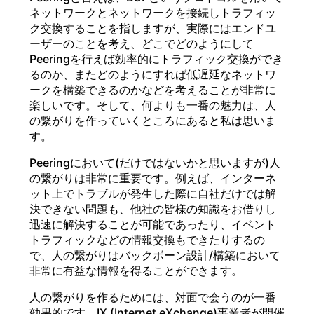
ネットワークとネットワークを接続しトラフィッ
ク交換することを指しますが、実際にはエンドユ
ーザーのことを考え、どこでどのようにして
Peeringを行えば効率的にトラフィック交換ができ
るのか、またどのようにすれば低遅延なネットワ
ークを構築できるのかなどを考えることが非常に
楽しいです。そして、何よりも一番の魅力は、人
の繋がりを作っていくところにあると私は思いま
す。
Peeringにおいて(だけではないかと思いますが)人
の繋がりは非常に重要です。例えば、インターネ
ット上でトラブルが発生した際に自社だけでは解
決できない問題も、他社の皆様の知識をお借りし
迅速に解決することが可能であったり、イベント
トラフィックなどの情報交換もできたりするの
で、人の繋がりはバックボーン設計/構築において
非常に有益な情報を得ることができます。
人の繋がりを作るためには、対面で会うのが一番
効果的です。IX (Internet eXchange)事業者が開催