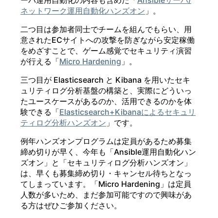
ーバ運用自動化の内容も含めた「
Ansibleサーバ/
ネットワーク運用自動化ハンズオン
」。
二つ目は参加者同士でチームを組んでもらい、用
意されたECサイトへの攻撃を防ぎながら安定稼働
をめざすことで、ゲーム感覚でセキュリティ演習
が行える「
Micro Hardening
」。
三つ目が Elasticsearch と Kibana を用いたセキ
ュリティログ分析基盤の構築と、実際にどういっ
たユースケースがあるのか、活用できるのかを体
験できる「
Elasticsearch+Kibanaによるセキュリ
ティログ分析ハンズオン
」です。
例年ハンズオンプログラムは定員があるため募集
締め切りが早く、今年も「Ansible運用自動化ハン
ズオン」と「セキュリティログ分析ハンズオン」
は、早くも募集締め切り・キャンセル待ちとなっ
てしまっています。「Micro Hardening」は定員
人数が多いため、まだ参加可能ですので興味があ
る方はぜひご参加ください。