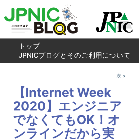
トップ
JPNICブログとそのご利用について
次 >
【Internet Week
2020】エンジニア
でなくてもOK！オ
ンラインだから実