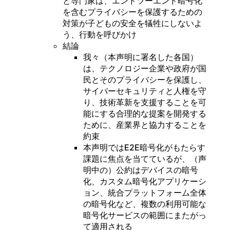
と専門家は、エンドツーエンド暗号化
を含むプライバシーを保護するための
対策が子どもの安全を犠牲にしないよ
う、行動を呼びかけ
結論
我々（本声明に署名した各国）
は、テクノロジー企業や政府が国
民とそのプライバシーを保護し、
サイバーセキュリティと人権を守
り、技術革新を支援することを可
能にする合理的な提案を開発する
ために、産業界と協力することを
約束
本声明ではE2E暗号化がもたらす
課題に焦点を当てているが、（声
明中の）公約はデバイスの暗号
化、カスタム暗号化アプリケーシ
ョン、統合プラットフォーム全体
の暗号化など、複数の利用可能な
暗号化サービスの範囲にまたがっ
て適用される