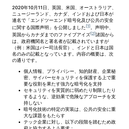
2020年10月11日、英国、米国、オーストラリア、
ニュージーランド、カナダ、インドおよび日本が
連名で「エンドツーエンド暗号化及び公共の安全
[1]
に関する国際声明」を公開しました
。声明中、
[2]
英国からカナダまでのファイブアイズ
諸国から
は、政府機関名と署名者が記載されていますが
（例：米国はバー司法長官）、インドと日本は国
名のみの記載となっています。内容の概要は、次
の通りです。
個人情報、プライバシー、知的財産、企業秘
密、サイバーセキュリティを保護する上で重
要な役割を果たす強力な暗号化を支持
セキュリティを実質的に弱めたり制限したり
するような、逆効果で危険なアプローチを支
持しない
暗号化技術の特定の実装は、公共の安全に重
大な課題をもたらす
テック企業に対し、以下の段階を踏むため政
府と協力するよう要求：