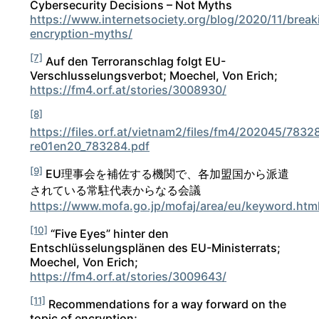
Cybersecurity Decisions – Not Myths
https://www.internetsociety.org/blog/2020/11/break
encryption-myths/
[7]
Auf den Terroranschlag folgt EU-
Verschlusselungsverbot; Moechel, Von Erich;
https://fm4.orf.at/stories/3008930/
[8]
https://files.orf.at/vietnam2/files/fm4/202045/7832
re01en20_783284.pdf
[9]
EU理事会を補佐する機関で、各加盟国から派遣
されている常駐代表からなる会議
https://www.mofa.go.jp/mofaj/area/eu/keyword.htm
[10]
“Five Eyes” hinter den
Entschlüsselungsplänen des EU-Ministerrats;
Moechel, Von Erich;
https://fm4.orf.at/stories/3009643/
[11]
Recommendations for a way forward on the
topic of encryption;