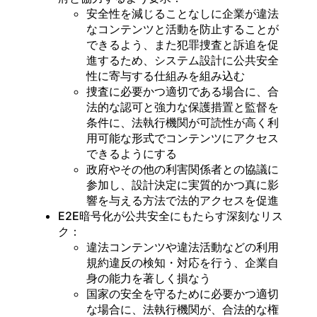
安全性を減じることなしに企業が違法
なコンテンツと活動を防止することが
できるよう、また犯罪捜査と訴追を促
進するため、システム設計に公共安全
性に寄与する仕組みを組み込む
捜査に必要かつ適切である場合に、合
法的な認可と強力な保護措置と監督を
条件に、法執行機関が可読性が高く利
用可能な形式でコンテンツにアクセス
できるようにする
政府やその他の利害関係者との協議に
参加し、設計決定に実質的かつ真に影
響を与える方法で法的アクセスを促進
E2E暗号化が公共安全にもたらす深刻なリス
ク：
違法コンテンツや違法活動などの利用
規約違反の検知・対応を行う、企業自
身の能力を著しく損なう
国家の安全を守るために必要かつ適切
な場合に、法執行機関が、合法的な権