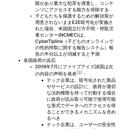
限があり重大な犯罪を捜査し、コンテ
ンツにアクセスする能力を排除する
子どもたちを保護するための解決策が
用意されないままE2E暗号化が実施さ
れた場合、米国国立行方不明・搾取児
童センター(NCMEC)は、
CyberTipline（子どものオンラインで
の性的搾取に関する報告システム）報
告の半分以上が消滅すると予測
各国政府の反応
2019年7月にファイブアイズ諸国は次
[3]
の内容の声明を発表
：
テック企業は、暗号化された製品
やサービスの設計に、政府が適切
な法的権限を持って行動する場合
に政府が読み取り可能で使用可能
な形式でデータへのアクセスを得
ることができるメカニズムを含め
るべき
テック企業は、ユーザーの安全性