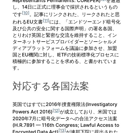
Representants Permanents: COREPER)
を通過
し、14日に正式に理事会で採択されるというもの
[10]
です
。記事にリンクされた、リークされたと思
[11]
われるEU文書
には、「エンドツーエンド暗号化
及び公共の安全に関する国際声明」の署名各国、
とりわけ英国と緊密な交流を維持すること、イン
ターネットサービスプロバイダーとソーシャルメ
ディアプラットフォームを議論に参加させ、加盟
国とEU機関に対し、IETFの技術標準化プロセスに
積極的に参加することを求める、と書かれていま
す。
対応する各国法案
英国ではすでに2016年捜査権限法(Investigatory
[12]
Powers Act 2016)
が成立しており、米国では
2020年7月に暗号化データへの合法アクセス法案
(H.R.7891 — 116th Congress; Lawful Access to
[13]
Encrypted Data Act)
が連邦下院に提出された