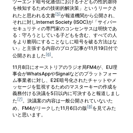
ツーエンド暗号化通信における子どもの性的虐待
を検知するための技術的解決策」というリークさ
[5]
れたと思われる文書
が報道機関から公開され、
それに対しInternet Society (ISOC)が「サイバー
セキュリティの専門家のコンセンサスは明快であ
る：守ろうとしている子どもを含む、すべての人
をより脆弱にすることなしに暗号を破る方法はな
い」と主張する内容のブログ記事が11月19日付で
[6]
公開されました
。
11月8日にオーストリアのラジオ局FM4が、EU理
事会がWhatsAppやSignalなどのプラットフォー
ム事業者に対し、E2E暗号化されたチャットやメ
ッセージを監視するためのマスターキーの作成を
義務付ける決議を5日以内に可決すると報道しまし
[7]
た
。決議案の内容は一般公開されていないた
[8]
め、FM4がリークした11月6日の版
を見てみた
いと思います。