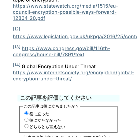
https://www.statewatch.org/media/1515/eu-
council-encryption-possible-ways-forward-
12864-20.pdf
[12]
https://www.legislation.gov.uk/ukpga/2016/25/cont
[13]
https://www.congress.gov/bill/116th-
congress/house-bill/7891/text
[14]
Global Encryption Under Threat
https://www.internetsociety.org/encryption/global-
encryption-under-threat/
この記事を評価してください
この記事は役に立ちましたか？
役に立った
役に立たなかった
どちらとも言えない