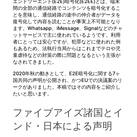
エンドツーエンド(E2E)暗号化(E2EE)とは、端末
間の全部の通信経路でコンテンツを暗号化するこ
とを意味し、通信経路の途中の仲介者がデータを
復号化して内容を読むことが事実上不可能となり
ます。Whatsapp、iMessage、Signalなどのチャ
ットサービスで主に使われているようです。利用
者にとっては安心ですが、犯罪などに使われた例
もあるため、法執行当局からはこれまでテロや児
童虐待などの対策の際に問題となるという主張が
なされてきました。
2020年秋の動きとして、E2E暗号化に関する7ヶ
国共同の声明が公開され、かつEUでの決議案のリ
ークがありました。本稿ではその内容をご紹介し
たいと思います。
ファイブアイズ諸国とイ
ンド・日本による声明