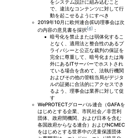
をシステム設計に組み込むこと
で、違法なコンテンツに対して行
動を起こせるようにすべき
2019年10月に欧州連合(EU)理事会は次
[4]
の内容の意見書を採択
：
暗号化を禁止または弱体化するこ
となく、適用法と整合性のあるプ
ライバシーと公正な裁判の保証を
完全に尊重して、暗号化または海
外にあるITサーバーでホストされ
ている場合を含めて、法執行機関
およびその他の管轄当局がデジタ
ルの証拠に合法的にアクセスでき
るよう、理事会は業界に対して促
す
WePROTECTグローバル連合（GAFAを
はじめとする企業、市民社会／非営利
団体、政府間機関、および日本を含む
各国政府からなる連合）およびNCMEC
をはじめとする世界中の児童保護団体