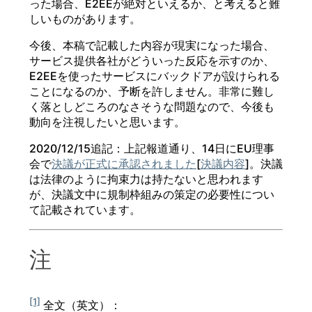
った場合、E2EEが絶対といえるか、と考えると難
しいものがあります。
今後、本稿で記載した内容が現実になった場合、
サービス提供各社がどういった反応を示すのか、
E2EEを使ったサービスにバックドアが設けられる
ことになるのか、予断を許しません。非常に難し
く落としどころのなさそうな問題なので、今後も
動向を注視したいと思います。
2020/12/15追記：上記報道通り、14日にEU理事
会で
決議が正式に承認されました
[
決議内容
]。決議
は法律のように拘束力は持たないと思われます
が、決議文中に規制枠組みの策定の必要性につい
て記載されています。
注
[1]
全文（英文）：