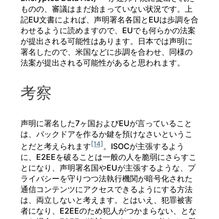
ものの、審議はまだ始まっていない状況です。上
記EU文書によれば、声明署名各国とEUは歩調を合
わせるように読めますので、EUでも何らかの法案
が提出される可能性はあります。日本では声明に
署名したので、米国などに歩調を合わせ、同様の
法案が提出される可能性があると思われます。
考察
声明に署名した7ヶ国およびEUが言っていること
は、バックドアを作るか鍵を預けなさいというこ
[14]
とだと考えられます
。ISOCが主張するよう
に、E2EEを破ることは一般の人を脆弱にさらすこ
とになり、声明署名国やEUが主張するような、プ
ライバシーを守りつつ法執行機関が暗号化された
通信コンテンツにアクセスできるようにする方法
は、両立しないと考えます。とはいえ、犯罪被害
者になり、E2EEのため犯人がつかまらない、とな