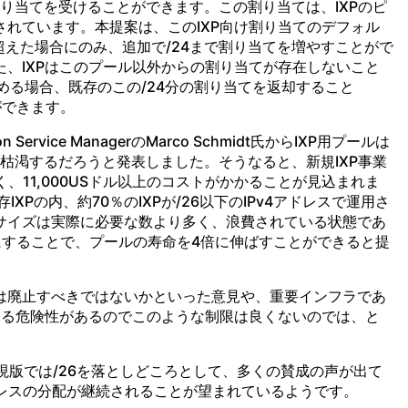
の割り当てを受けることができます。この割り当ては、IXPのピ
れています。本提案は、このIXP向け割り当てのデフォル
超えた場合にのみ、追加で/24まで割り当てを増やすことがで
、IXPはこのプール以外からの割り当てが存在しないこと
求める場合、既存のこの/24分の割り当てを返却すること
ができます。
on Service ManagerのMarco Schmidt氏からIXP用プールは
は枯渇するだろうと発表しました。そうなると、新規IXP事業
く、11,000USドル以上のコストがかかることが見込まれま
存IXPの内、約70％のIXPが/26以下のIPv4アドレスで運用さ
サイズは実際に必要な数より多く、浪費されている状態であ
にすることで、プールの寿命を4倍に伸ばすことができると提
ルは廃止すべきではないかといった意見や、重要インフラであ
する危険性があるのでこのような制限は良くないのでは、と
た現版では/26を落としどころとして、多くの賛成の声が出て
ドレスの分配が継続されることが望まれているようです。