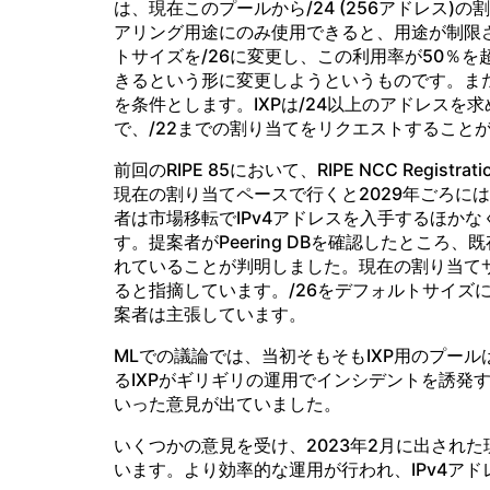
は、現在このプールから/24 (256アドレス)
アリング用途にのみ使用できると、用途が制限さ
トサイズを/26に変更し、この利用率が50％を
きるという形に変更しようというものです。また
を条件とします。IXPは/24以上のアドレスを
で、/22までの割り当てをリクエストすること
前回のRIPE 85において、RIPE NCC Registrati
現在の割り当てペースで行くと2029年ごろに
者は市場移転でIPv4アドレスを入手するほかな
す。提案者がPeering DBを確認したところ、既
れていることが判明しました。現在の割り当て
ると指摘しています。/26をデフォルトサイズ
案者は主張しています。
MLでの議論では、当初そもそもIXP用のプー
るIXPがギリギリの運用でインシデントを誘発
いった意見が出ていました。
いくつかの意見を受け、2023年2月に出され
います。より効率的な運用が行われ、IPv4ア