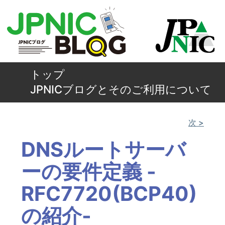
トップ
JPNICブログとそのご利用について
次 >
DNSルートサーバ
ーの要件定義 -
RFC7720(BCP40)
の紹介-