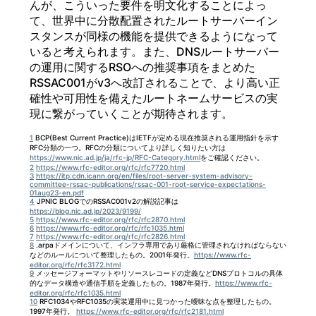
んが、こういった要件を明文化することによっ
て、世界中に分散配置されたルートサーバーイン
スタンスが同様の機能を提供できるようになって
いると考えられます。また、DNSルートサーバー
の運用に関するRSOへの推奨事項をまとめた
RSSAC001がv3へ改訂されることで、より高い正
確性や可用性を備えたルートネームサービスの実
現に繋がっていくことが期待されます。
1
BCP(Best Current Practice)はIETFが定める現在推奨される運用指針を示す
RFC分類の一つ。RFCの分類についてより詳しく知りたい方は
https://www.nic.ad.jp/ja/rfc-jp/RFC-Category.html
をご確認ください。
2
https://www.rfc-editor.org/rfc/rfc7720.html
3
https://itp.cdn.icann.org/en/files/root-server-system-advisory-
committee-rssac-publications/rssac-001-root-service-expectations-
01aug23-en.pdf
4
JPNIC BLOGでのRSSAC001v2の解説記事は
https://blog.nic.ad.jp/2023/9199/
5
https://www.rfc-editor.org/rfc/rfc2870.html
6
https://www.rfc-editor.org/rfc/rfc1035.html
7
https://www.rfc-editor.org/rfc/rfc2826.html
8
.arpaドメインについて、インフラ専用であり厳格に管理されなければならない
などのルールについて整理したもの。2001年発行。
https://www.rfc-
editor.org/rfc/rfc3172.html
9
メッセージフォーマットやリソースレコードの定義などDNSプロトコルの具体
的なデータ構造や通信手順を定義したもの。1987年発行。
https://www.rfc-
editor.org/rfc/rfc1035.html
10
RFC1034やRFC1035の実装運用中に見つかった曖昧な点を整理したもの。
1997年発行。
https://www.rfc-editor.org/rfc/rfc2181.html