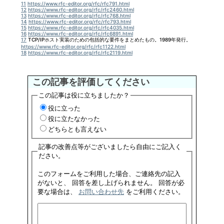
11
https://www.rfc-editor.org/rfc/rfc791.html
12
https://www.rfc-editor.org/rfc/rfc2460.html
13
https://www.rfc-editor.org/rfc/rfc768.html
14
https://www.rfc-editor.org/rfc/rfc793.html
15
https://www.rfc-editor.org/rfc/rfc4035.html
16
https://www.rfc-editor.org/rfc/rfc6891.html
17
TCP/IPホスト実装のための包括的な要件をまとめたもの。1989年発行。
https://www.rfc-editor.org/rfc/rfc1122.html
18
https://www.rfc-editor.org/rfc/rfc2119.html
この記事を評価してください
この記事は役に立ちましたか？
役に立った
役に立たなかった
どちらとも言えない
記事の改善点等がございましたら自由にご記入く
ださい。
このフォームをご利用した場合、ご連絡先の記入
がないと、 回答を差し上げられません。 回答が必
要な場合は、
お問い合わせ先
をご利用ください。