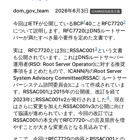
dom_gov_team
2026年6月3日
ICANN技術政策文書
1
2
今回はIETFが公開しているBCP
40ことRFC7720
について説明します。RFC7720はDNSルートサー
バーが満たすべき最小要件を定めた文書です。
3
実は、RFC7720とは別にRSSAC001
という文書
も公開されています。これはDNSルートサーバー
運用者(RSO: Root Server Operator)に対する推奨
事項をまとめたもので、ICANN内のRoot Server
System Advisory Committee(RSSAC: ルートサー
バーシステム諮問委員会)によって作成されていま
す。RSSAC001は2015年の公開後、改訂を経て
4
2023年にRSSAC001v2が発行されました
。現在
はさらに変更を加えたRSSAC001v3の公開に向け
て協議が進められています。今回の改訂では
RSSAC001の本文内でRFC7720への言及箇所を増
やすことが大きな変更点となる見込みです。
そこで、今回はRFC7720の内容とRSSAC001との