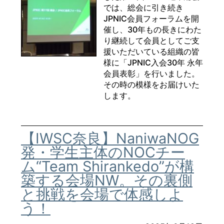
では、総会に引き続き
JPNIC会員フォーラムを開
催し、30年もの長きにわた
り継続して会員としてご支
援いただいている組織の皆
様に「JPNIC入会30年 永年
会員表彰」を行いました。
その時の模様をお届けいた
します。
【IWSC奈良】NaniwaNOG
発・学生主体のNOCチー
ム“Team Shirankedo”が構
築する会場NW。その裏側
と挑戦を会場で体感しよ
う！