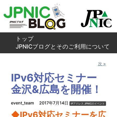
トップ
JPNICブログとそのご利用について
次 >
IPv6対応セミナー
金沢&広島を開催！
event_team
2017年7月14日
IPアドレス
JPNICのイベント
◆IPv6対応セミナーを広