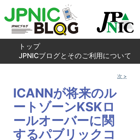
トップ
JPNICブログとそのご利用について
次 >
ICANNが将来のル
ートゾーンKSKロ
ールオーバーに関
するパブリックコ