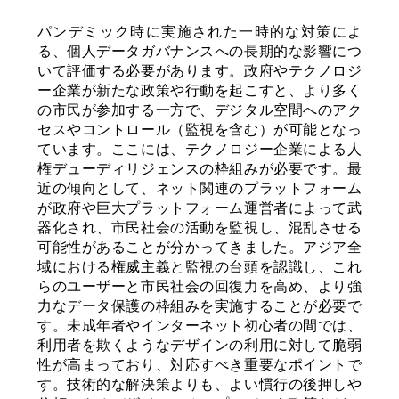
パンデミック時に実施された一時的な対策によ
る、個人データガバナンスへの長期的な影響につ
いて評価する必要があります。政府やテクノロジ
ー企業が新たな政策や行動を起こすと、より多く
の市民が参加する一方で、デジタル空間へのアク
セスやコントロール（監視を含む）が可能となっ
ています。ここには、テクノロジー企業による人
権デューディリジェンスの枠組みが必要です。最
近の傾向として、ネット関連のプラットフォーム
が政府や巨大プラットフォーム運営者によって武
器化され、市民社会の活動を監視し、混乱させる
可能性があることが分かってきました。アジア全
域における権威主義と監視の台頭を認識し、これ
らのユーザーと市民社会の回復力を高め、より強
力なデータ保護の枠組みを実施することが必要で
す。未成年者やインターネット初心者の間では、
利用者を欺くようなデザインの利用に対して脆弱
性が高まっており、対応すべき重要なポイントで
す。技術的な解決策よりも、よい慣行の後押しや