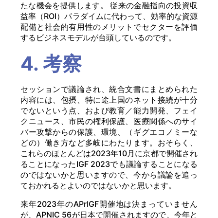
たな機会を提供します。 従来の金融指向の投資収
益率（ROI）パラダイムに代わって、効率的な資源
配備と社会的有用性のメリットでセクターを評価
するビジネスモデルが台頭しているのです。
4. 考察
セッションで議論され、統合文書にまとめられた
内容には、包摂、特に途上国のネット接続が十分
でないという点、および教育／能力開発、フェイ
クニュース、市民の権利保護、医療関係へのサイ
バー攻撃からの保護、環境、（ギグエコノミーな
どの）働き方など多岐にわたります。おそらく、
これらのほとんどは2023年10月に京都で開催され
ることになったIGF 2023でも議論することになる
のではないかと思いますので、今から議論を追っ
ておかれるとよいのではないかと思います。
来年2023年のAPrIGF開催地は決まっていません
が、APNIC 56が日本で開催されますので、今年と