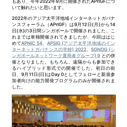
もあり、今年2022年9月に開催されたAPrIGFにつ
いて触れたいと思います。
2022年のアジア太平洋地域インターネットガバナ
ンスフォーラム（APrIGF）は9月12日(月)から14
日(水)の3日間シンガポールで開催されました。こ
れまでは単独開催されてきましたが、今回ははじ
めて
APNIC 54
、
APSIG (アジア太平洋地域のイン
ターネットガバナンスの学校) 2022
、
SGNOG (シ
ンガポールネットワーク運用者グループ) 9
との併
催となりました。もちろん、遠隔からも参加でき
るハイブリッド形式での開催でした。初日の前
日、9月11日(日)はDay 0としてフェローと新規参
加者向けの能力開発プログラムのみが開催されま
した。