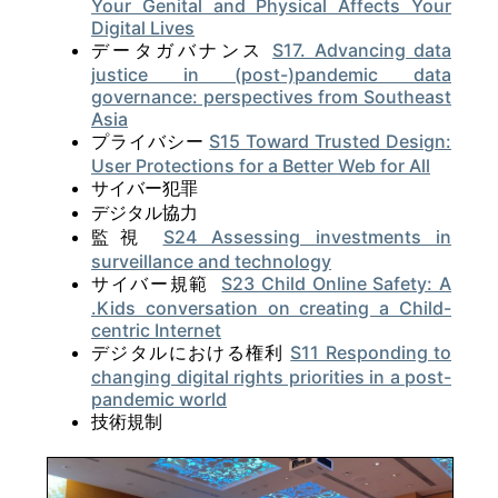
Your Genital and Physical Affects Your
Digital Lives
データガバナンス
S17. Advancing data
justice in (post-)pandemic data
governance: perspectives from Southeast
Asia
プライバシー
S15 Toward Trusted Design:
User Protections for a Better Web for All
サイバー犯罪
デジタル協力
監視
S24 Assessing investments in
surveillance and technology
サイバー規範
S23 Child Online Safety: A
.Kids conversation on creating a Child-
centric Internet
デジタルにおける権利
S11 Responding to
changing digital rights priorities in a post-
pandemic world
技術規制