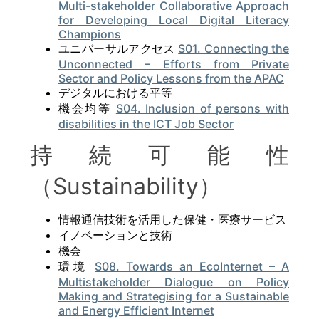
Multi-stakeholder Collaborative Approach
for Developing Local Digital Literacy
Champions
ユニバーサルアクセス
S01. Connecting the
Unconnected – Efforts from Private
Sector and Policy Lessons from the APAC
デジタルにおける平等
機会均等
S04. Inclusion of persons with
disabilities in the ICT Job Sector
持続可能性
（Sustainability）
情報通信技術を活用した保健・医療サービス
イノベーションと技術
機会
環境
S08. Towards an EcoInternet – A
Multistakeholder Dialogue on Policy
Making and Strategising for a Sustainable
and Energy Efficient Internet